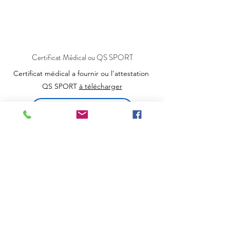
Certificat Médical ou QS SPORT
Certificat
médical a fournir ou l'attestation
QS SPORT
à télécharger
Attestation QS Sport
REGLEMENT
Règlement par chèque , espèces,
chèques vacances ANCV ou carte bleue
via ce lien